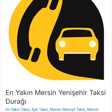
Yenişehir
Taksi
Durağı
En Yakın Mersin Yenişehir Taksi
Durağı
En Yakın Taksi
,
Kyk Taksi
,
Mersin Ellinciyıl Taksi
,
Mersin