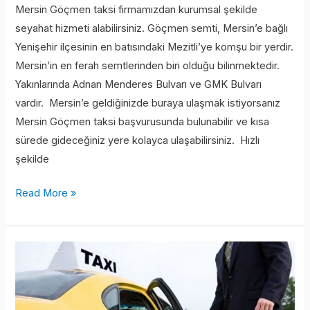
Mersin Göçmen taksi firmamızdan kurumsal şekilde
seyahat hizmeti alabilirsiniz. Göçmen semti, Mersin’e bağlı
Yenişehir ilçesinin en batısındaki Mezitli’ye komşu bir yerdir.
Mersin’in en ferah semtlerinden biri olduğu bilinmektedir.
Yakınlarında Adnan Menderes Bulvarı ve GMK Bulvarı
vardır. Mersin’e geldiğinizde buraya ulaşmak istiyorsanız
Mersin Göçmen taksi başvurusunda bulunabilir ve kısa
sürede gideceğiniz yere kolayca ulaşabilirsiniz. Hızlı
şekilde
Read More »
Mersin
Taksi
Durakları
ile