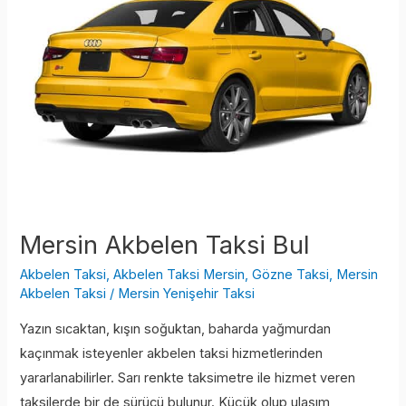
Bul
Mersin Akbelen Taksi Bul
Akbelen Taksi
,
Akbelen Taksi Mersin
,
Gözne Taksi
,
Mersin
Akbelen Taksi
/
Mersin Yenişehir Taksi
Yazın sıcaktan, kışın soğuktan, baharda yağmurdan
kaçınmak isteyenler akbelen taksi hizmetlerinden
yararlanabilirler. Sarı renkte taksimetre ile hizmet veren
taksilerde bir de sürücü bulunur. Küçük olup ulaşım