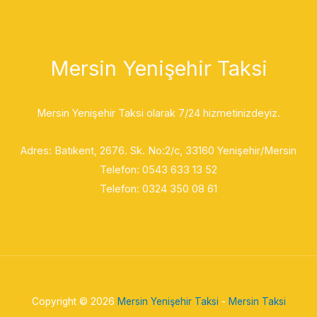
Mersin Yenişehir Taksi
Mersin Yenişehir Taksi olarak 7/24 hizmetinizdeyiz.
Adres: Batıkent, 2676. Sk. No:2/c
, 33160 Yenişehir/Mersin
Telefon:
0543 633 13 52
Telefon: 0324 350 08 61
Copyright © 2026
Mersin Yenişehir Taksi
-
Mersin Taksi