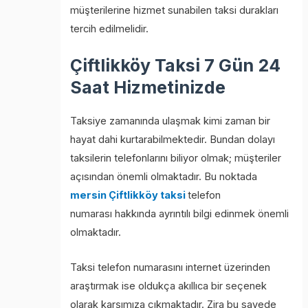
müşterilerine hizmet sunabilen taksi durakları
tercih edilmelidir.
Çiftlikköy Taksi 7 Gün 24
Saat Hizmetinizde
Taksiye zamanında ulaşmak kimi zaman bir
hayat dahi kurtarabilmektedir. Bundan dolayı
taksilerin telefonlarını biliyor olmak; müşteriler
açısından önemli olmaktadır. Bu noktada
mersin Çiftlikköy taksi
telefon
numarası hakkında ayrıntılı bilgi edinmek önemli
olmaktadır.
Taksi telefon numarasını internet üzerinden
araştırmak ise oldukça akıllıca bir seçenek
olarak karşımıza çıkmaktadır. Zira bu sayede