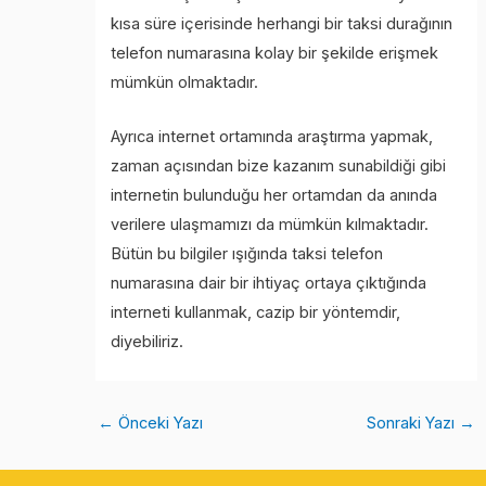
kısa süre içerisinde herhangi bir taksi durağının
telefon numarasına kolay bir şekilde erişmek
mümkün olmaktadır.
Ayrıca internet ortamında araştırma yapmak,
zaman açısından bize kazanım sunabildiği gibi
internetin bulunduğu her ortamdan da anında
verilere ulaşmamızı da mümkün kılmaktadır.
Bütün bu bilgiler ışığında taksi telefon
numarasına dair bir ihtiyaç ortaya çıktığında
interneti kullanmak, cazip bir yöntemdir,
diyebiliriz.
←
Önceki Yazı
Sonraki Yazı
→