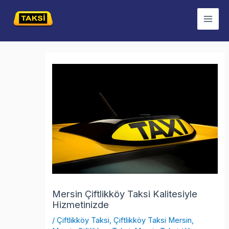
İçeriğe
Mai
atla
Men
Yazı
dolaşımı
Mersin Çiftlikköy Taksi Kalitesiyle
Hizmetinizde
/
Çiftlikköy Taksi
,
Çiftlikköy Taksi Mersin
,