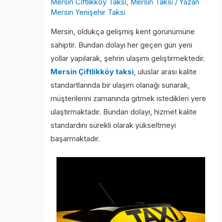
Mersin Ciftlikkoy Taksi
,
Mersin Taksi
/ Yazan
Mersin Yenişehir Taksi
Mersin, oldukça gelişmiş kent görünümüne
sahiptir. Bundan dolayı her geçen gün yeni
yollar yapılarak, şehrin ulaşımı geliştirmektedir.
Mersin Çiftlikköy taksi
, uluslar arası kalite
standartlarında bir ulaşım olanağı sunarak,
müşterilerini zamanında gitmek istedikleri yere
ulaştırmaktadır. Bundan dolayı, hizmet kalite
standardını sürekli olarak yükseltmeyi
başarmaktadır.