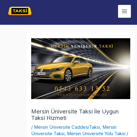
İçeriğe
Mai
atla
Men
Yazı
dolaşımı
Mersin Üniversite Taksi İle Uygun
Taksi Hizmeti
/
Mersin Üniversite CaddesiTaksi
,
Mersin
Üniversite Taksi
,
Mersin Üniversite Yolu Taksi
/