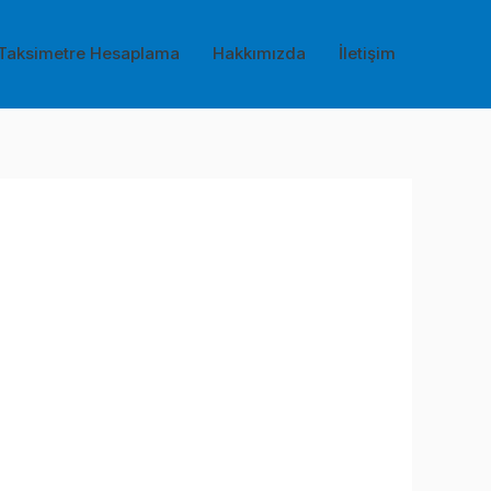
Taksimetre Hesaplama
Hakkımızda
İletişim