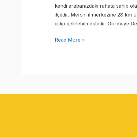
kendi arabanızdaki rahata sahip olar
ilçedir. Mersin il merkezine 28 km u
gidip gelinebilmektedir. Görmeye De
Read More »