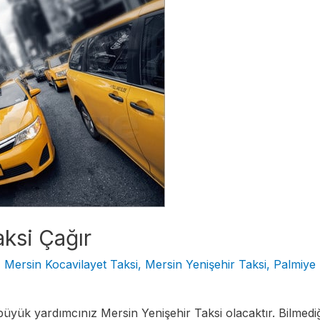
aksi Çağır
,
Mersin Kocavilayet Taksi
,
Mersin Yenişehir Taksi
,
Palmiye 
büyük yardımcınız Mersin Yenişehir Taksi olacaktır. Bilmediği