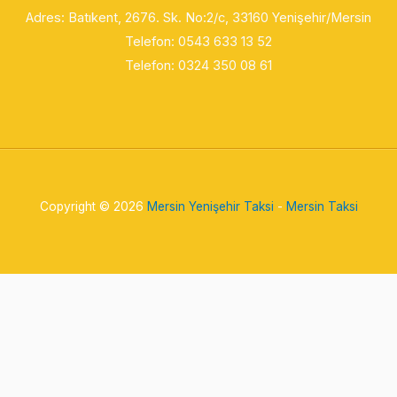
Adres: Batıkent, 2676. Sk. No:2/c
, 33160 Yenişehir/Mersin
Telefon:
0543 633 13 52
Telefon: 0324 350 08 61
Copyright © 2026
Mersin Yenişehir Taksi
-
Mersin Taksi